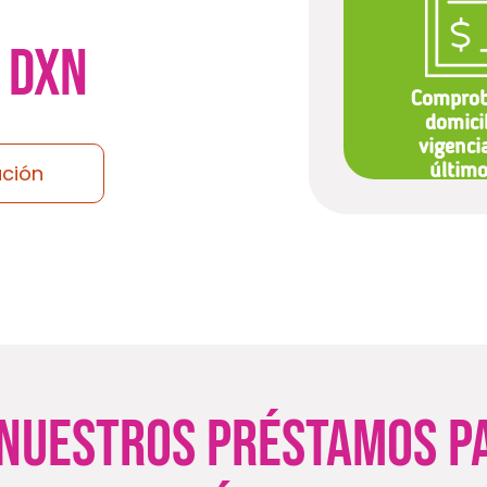
 DXN
Identificación
Comprob
oficial vigente
domici
vigenci
ción
último
me
 nuestros préstamos 