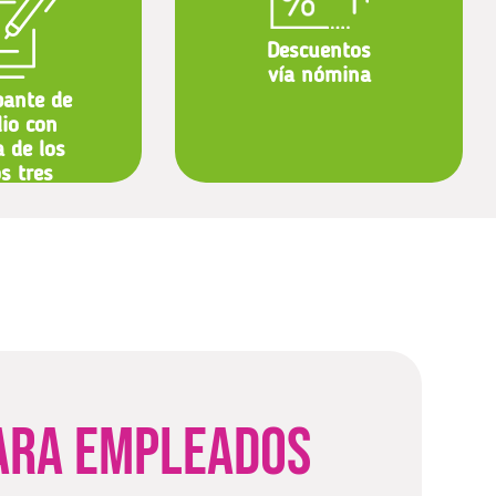
Descuentos
vía nómina
ante de
lio con
a de los
s tres
ses
para empleados