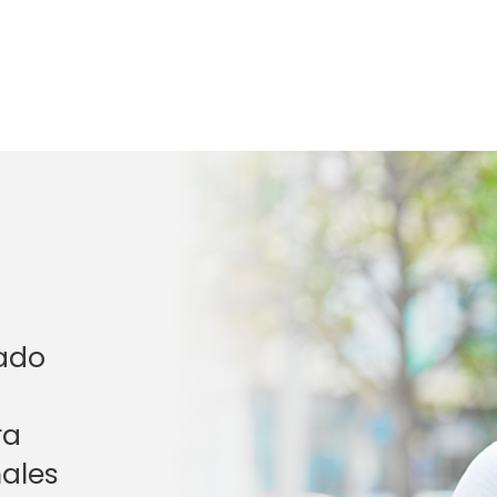
ado
ra
ales