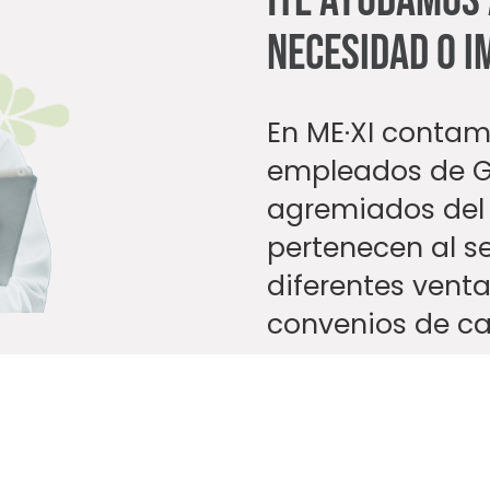
¡Te ayudamos
necesidad o i
En ME·XI conta
empleados de Go
agremiados del
pertenecen al s
diferentes vent
convenios de ca