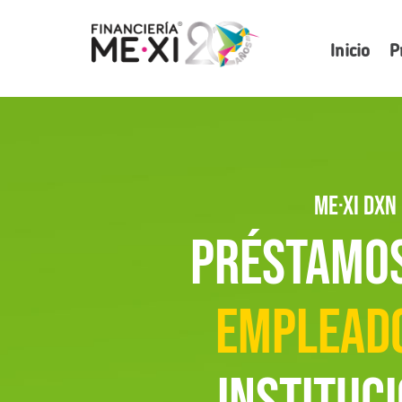
Inicio
P
ME·XI DXN
Préstamo
emplead