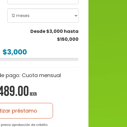
Desde $3,000 hasta
$150,000
$
3,000
de pago:
Cuota mensual
489.00
MXN
tizar préstamo
a previa aprobación de crédito.